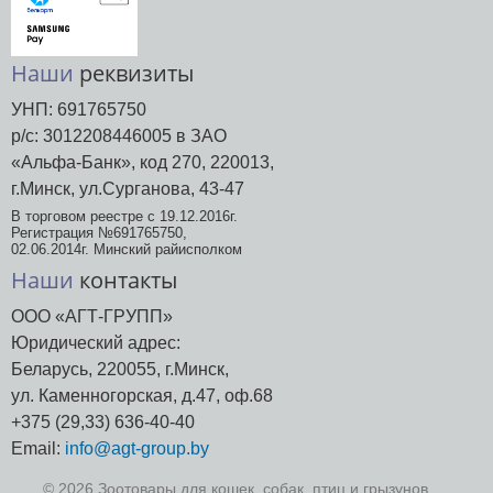
Наши
реквизиты
УНП: 691765750
р/с: 3012208446005 в ЗАО
«Альфа-Банк», код 270, 220013,
г.Минск, ул.Сурганова, 43-47
В торговом реестре с 19.12.2016г.
Регистрация №691765750,
02.06.2014г. Минский райисполком
Наши
контакты
ООО «АГТ-ГРУПП»
Юридический адрес:
Беларусь, 220055, г.Минск,
ул. Каменногорская, д.47, оф.68
+375 (29,33) 636-40-40
Email:
info@agt-group.by
© 2026 Зоотовары для кошек, собак, птиц и грызунов