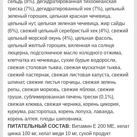
сельдь (8%), дегидратированная тихоокеанская
треска (7%), дегидратированный хек (7%), цельный
зеленый горошек, цельная красная чечевица,
цельный нут, цельная зеленая чечевица, жир сайды
(6%), свежий цельный серебристый хек (4%), свежий
цельный морской окунь (4%), цельная фасоль,
цельный желтый горошек, вяленная на солнце
люцерна, подсолнечное масло холодного отжима,
клетчатка из чечевицы, сухие бурые водоросли,
свежая столовая тыква, свежая мускатная тыква,
свежий пастернак, свежая листовая капуста, свежий
шпинат, свежие листья горчицы, свежая зелень
репы, свежая морковь, свежие яблоки, свежие
груши, сублимированная печень трески (0,1%),
свежая клюква, свежая черника, корень цикория,
куркума, расторопша, корень лопуха, лаванда,
корень алтея, плоды шиповника.
ПИТАТЕЛЬНЫЙ СОСТАВ:
Витамин Е 200 МЕ, хелат
цинка 100 мг, хелат меди 10 мг, сухой продукт