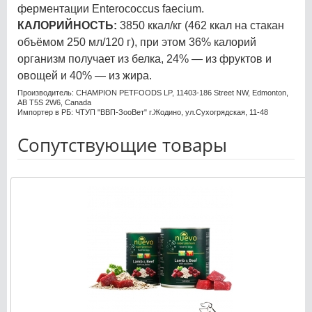
ферментации Enterococcus faecium.
КАЛОРИЙНОСТЬ:
3850 ккал/кг (462 ккал на стакан
объёмом 250 мл/120 г), при этом 36% калорий
организм получает из белка, 24% — из фруктов и
овощей и 40% — из жира.
Производитель: CHAMPION PETFOODS LP, 11403-186 Street NW, Edmonton,
AB T5S 2W6, Canada
Импортер в РБ: ЧТУП "ВВП-ЗооВет" г.Жодино, ул.Сухогрядская, 11-48
Сопутствующие товары