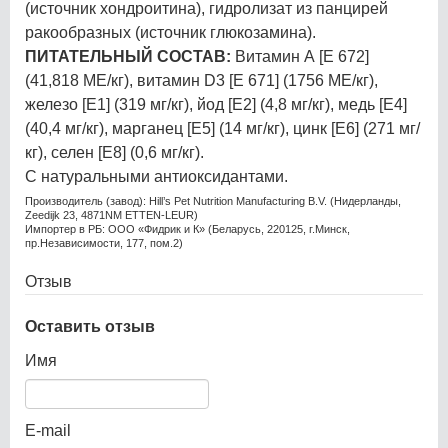
(источник хондроитина), гидролизат из панцирей
ракообразных (источник глюкозамина).
ПИТАТЕЛЬНЫЙ СОСТАВ:
Витамин А [E 672]
(41,818 МЕ/кг), витамин D3 [E 671] (1756 МЕ/кг),
железо [E1] (319 мг/кг), йод [E2] (4,8 мг/кг), медь [E4]
(40,4 мг/кг), марганец [E5] (14 мг/кг), цинк [E6] (271 мг/
кг), селен [E8] (0,6 мг/кг).
С натуральными антиоксидантами.
Производитель (завод): Hill’s Pet Nutrition Manufacturing B.V. (Нидерланды,
Zeedijk 23, 4871NM ETTEN-LEUR)
Импортер в РБ: ООО «Фидрик и К» (Беларусь, 220125, г.Минск,
пр.Независимости, 177, пом.2)
Отзыв
Оставить отзыв
Имя
E-mail