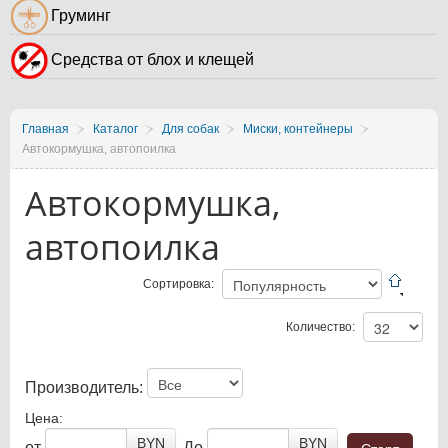
Груминг
Средства от блох и клещей
Главная
Каталог
Для собак
Миски, контейнеры
Автокормушка, автопоилка
Автокормушка,
автопоилка
Сортировка:
Количество:
Производитель:
Цена:
BYN
BYN
от
До